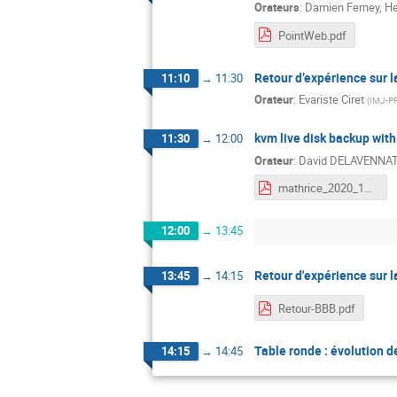
Orateurs
:
Damien Ferney
,
He
PointWeb.pdf
Retour d’expérience sur 
11:10
→
11:30
Orateur
:
Evariste Ciret
(
IMJ-P
kvm live disk backup wit
11:30
→
12:00
Orateur
:
David DELAVENNA
mathrice_2020_10_kvm-live-backup.pdf
12:00
→
13:45
Retour d'expérience sur 
13:45
→
14:15
Retour-BBB.pdf
Table ronde : évolution d
14:15
→
14:45