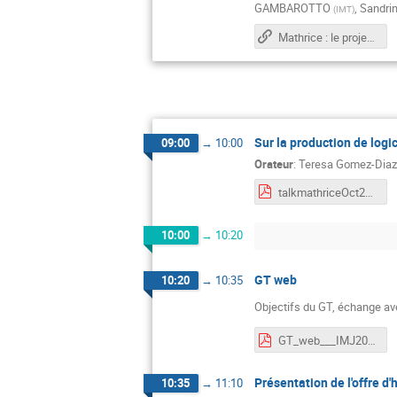
GAMBAROTTO
,
Sandrin
(
IMT
)
Mathrice : le projet pour 2021-2025
Sur la production de log
09:00
→
10:00
Orateur
:
Teresa Gomez-Diaz
talkmathriceOct2021.pdf
10:00
→
10:20
GT web
10:20
→
10:35
Objectifs du GT, échange ave
GT_web___IMJ2021.pdf
Présentation de l'offre 
10:35
→
11:10