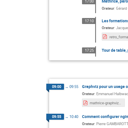
Mathrice, paro
17:00
Orateur
:
Gérard
Les formation
17:10
Orateur
:
Jacque
retro_forma
Tour de table
17:25
Graphviz pour un usage 
09:00
→
09:55
Orateur
:
Emmanuel Halbwa
mathrice-graphviz.pdf
Comment configurer nginx 
09:55
→
10:40
Orateur
:
Pierre GAMBAROT