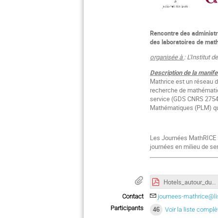
Rencontre des administ
des laboratoires de ma
organisée à
: L'Institut
Description de la manife
Mathrice est un réseau 
recherche de mathématiq
service (GDS CNRS 2754)
Mathématiques (PLM) qui
Les Journées MathRICE so
journées en milieu de sem
Hotels_autour_du_site.pdf
Contact
journees-mathrice@lis
Participants
46
Voir la liste complè