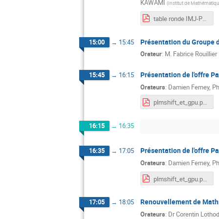
KAWAMI
(
Institut de Mathématiqu
table ronde IMJ-PRG.pdf
Présentation du Groupe 
15:00
→
15:45
Orateur
:
M.
Fabrice Rouillier
Présentation de l'offre P
15:45
→
16:15
Orateurs
:
Damien Ferney
,
Ph
plmshift_et_gpu.pdf
16:15
→
16:35
Présentation de l'offre P
16:35
→
17:05
Orateurs
:
Damien Ferney
,
Ph
plmshift_et_gpu.pdf
Renouvellement de Mathric
17:05
→
18:05
Orateurs
:
Dr
Corentin Lotho