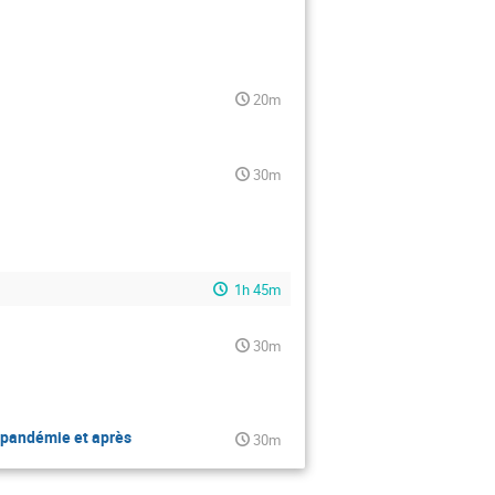
20m
30m
1h 45m
30m
a pandémie et après
30m