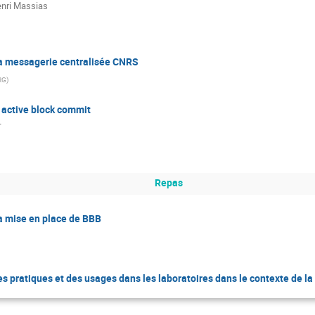
nri Massias
la messagerie centralisée CNRS
RG
)
h active block commit
T
Repas
la mise en place de BBB
es pratiques et des usages dans les laboratoires dans le contexte de l