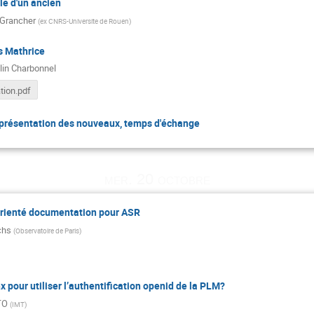
le d'un ancien
 Grancher
(
ex CNRS-Universite de Rouen
)
s Mathrice
lin Charbonnel
tion.pdf
, présentation des nouveaux, temps d'échange
mer. 20 octobre
orienté documentation pour ASR
chs
(
Observatoire de Paris
)
pour utiliser l’authentification openid de la PLM?
TO
(
IMT
)