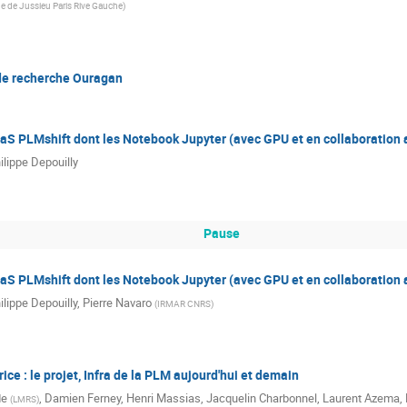
e de Jussieu Paris Rive Gauche
)
de recherche Ouragan
aaS PLMshift dont les Notebook Jupyter (avec GPU et en collaboration 
ilippe Depouilly
Pause
aaS PLMshift dont les Notebook Jupyter (avec GPU et en collaboration a
ilippe Depouilly
,
Pierre Navaro
(
IRMAR CNRS
)
e : le projet, Infra de la PLM aujourd'hui et demain
de
,
Damien Ferney
,
Henri Massias
,
Jacquelin Charbonnel
,
Laurent Azema
,
(
LMRS
)