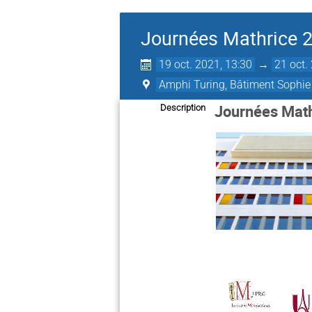
Journées Mathrice 2
19 oct. 2021, 13:30
→
21 oct.
Amphi Turing, Bâtiment Sophie 
Journées Math
Description