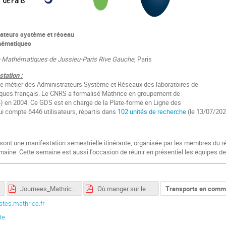
rateurs système et réseau
thématiques
 de Mathématiques de Jussieu-Paris Rive Gauche,
Paris
station :
de métier des Administrateurs Système et Réseaux des laboratoires de
ues français. Le CNRS a formalisé Mathrice en groupement de
 en 2004. Ce GDS est en charge de la Plate-forme en Ligne des
 compte 6446 utilisateurs, répartis dans
102 unités de recherche
(le 13/07/202
nt une manifestation semestrielle itinérante, organisée par les membres du ré
aine. Cette semaine est aussi l'occasion de réunir en présentiel les équipes de M
Journees_Mathrice_2020+1_-_Affiche.pdf
Où manger sur le site de la Halle aux Farines.pdf
Transports en comm
tes.mathrice.fr
te