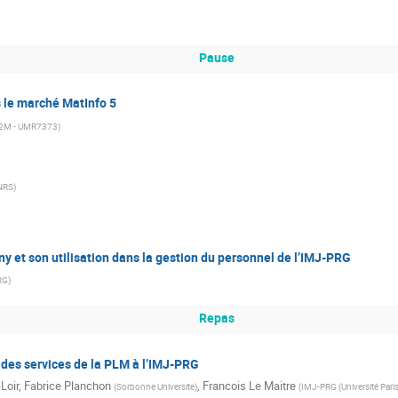
Pause
s le marché MatInfo 5
I2M - UMR7373
)
NRS
)
t son utilisation dans la gestion du personnel de l’IMJ-PRG
RG
)
Repas
s des services de la PLM à l’IMJ-PRG
Loir
,
Fabrice Planchon
,
Francois Le Maitre
(
Sorbonne Universite
)
(
IMJ-PRG (Université Paris