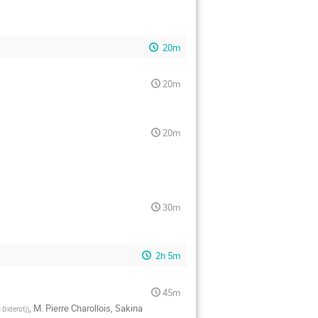
20m
20m
20m
30m
2h 5m
45m
,
M.
Pierre Charollois
,
Sakina
 Diderot)
)