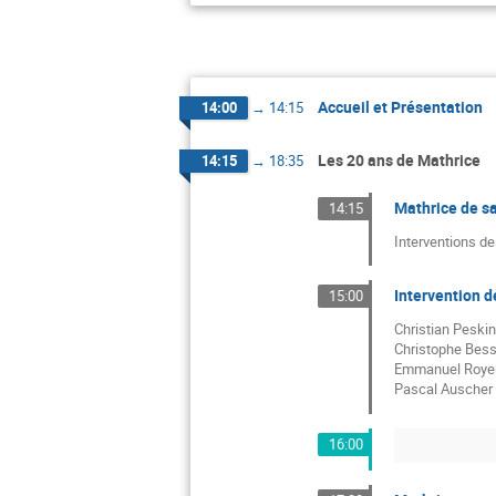
Accueil et Présentation
14:00
→
14:15
Les 20 ans de Mathrice
14:15
→
18:35
Mathrice de sa
14:15
Interventions de
Intervention d
15:00
Christian Peskin
Christophe Besse
Emmanuel Royer (
Pascal Auscher (
16:00