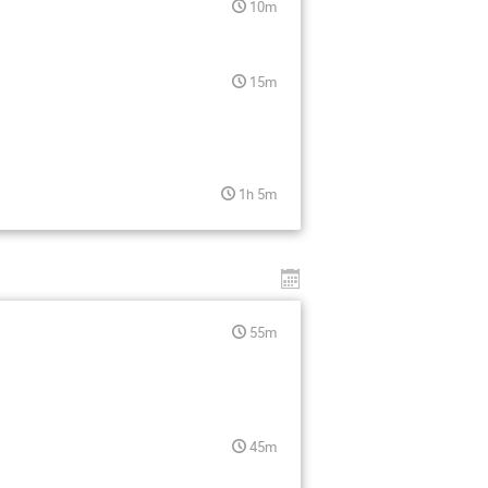
10m
15m
1h 5m
55m
45m