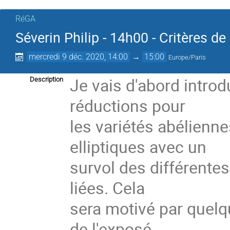
RéGA
Séverin Philip - 14h00 - Critères d
mercredi 9 déc. 2020, 14:00
→
15:00
Europe/Paris
Je vais d'abord introd
Description
réductions pour
les variétés abélienn
elliptiques avec un
survol des différente
liées. Cela
sera motivé par quelq
de l'exposé.