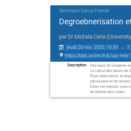
Séminaire Calcul Formel
Degroebnerisation et
par
Dr
Michela Ceria
(
University
jeudi 26 nov. 2020, 10:30
→
1
https://bbb.unilim.fr/b/vac-m6r
Une base de Groebner est
Description
Le calcul des bases de G
Pour cette raison, la de
nécessaire et de recherc
Dans cet exposé, nous e
de théorie des codes.