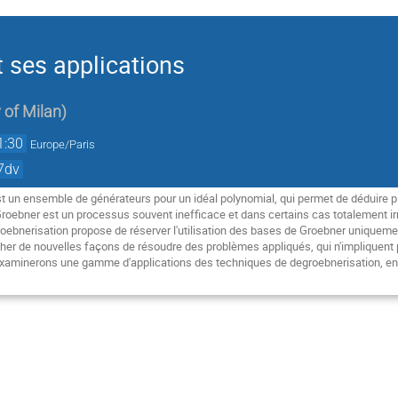
 ses applications
 of Milan
)
1:30
Europe/Paris
-7dv
 un ensemble de générateurs pour un idéal polynomial, qui permet de déduire plu
roebner est un processus souvent inefficace et dans certains cas totalement irr
groebnerisation propose de réserver l'utilisation des bases de Groebner uniqueme
her de nouvelles façons de résoudre des problèmes appliqués, qui n'impliquent p
xaminerons une gamme d'applications des techniques de degroebnerisation, en p