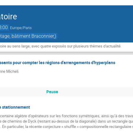
toire
8:00
Europe/Paris
tage, bâtiment Braconnier,)
ire au sens large, avec quatre exposés sur plusieurs thèmes d'actualité.
issants pour compter les régions d'arrangements d'hyperplans
nne Micheli.
Pause
de stationnement
 certaine algèbre d’opérateurs sur les fonctions symétriques, ainsi qu’à des trav
e de chemins de Dyck (restant au-dessus de la diagonale) dans un rectangle que
n particulier, la récente conjecture « shuffle » compositionnelle rectangulaire 