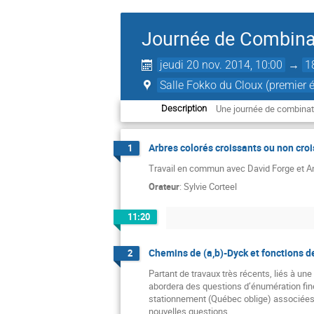
Journée de Combina
jeudi 20 nov. 2014, 10:00
→
1
Salle Fokko du Cloux (premier é
Une journée de combinato
Description
Arbres colorés croissants ou non cro
1
Travail en commun avec David Forge et A
Orateur
:
Sylvie Corteel
11:20
Chemins de (a,b)-Dyck et fonctions 
2
Partant de travaux très récents, liés à une
abordera des questions d’énumération fin
stationnement (Québec oblige) associées. E
nouvelles questions.