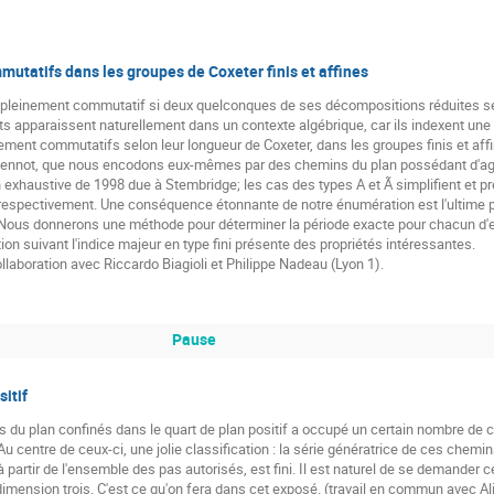
tatifs dans les groupes de Coxeter finis et affines
t pleinement commutatif si deux quelconques de ses décompositions réduites se 
s apparaissent naturellement dans un contexte algébrique, car ils indexent une 
ent commutatifs selon leur longueur de Coxeter, dans les groupes finis et affi
iennot, que nous encodons eux-mêmes par des chemins du plan possédant d'agré
n exhaustive de 1998 due à Stembridge; les cas des types A et Ã simplifient et p
espectivement. Une conséquence étonnante de notre énumération est l'ultime pér
 Nous donnerons une méthode pour déterminer la période exacte pour chacun d'eu
tion suivant l'indice majeur en type fini présente des propriétés intéressantes.

laboration avec Riccardo Biagioli et Philippe Nadeau (Lyon 1).
Pause
itif
 du plan confinés dans le quart de plan positif a occupé un certain nombre de co
 centre de ceux-ci, une jolie classification : la série génératrice de ces chemins
 partir de l'ensemble des pas autorisés, est fini. Il est naturel de se demander c
n dimension trois. C'est ce qu'on fera dans cet exposé. (travail en commun avec 