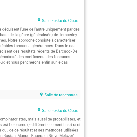
Salle Fokko du Cloux
déduisent l'une de l'autre uniquement par des 
base de l'algèbre (généralisée) de Temperley-
nes. Notre approche consiste à caractériser 
ables fonctions génératrices. Dans le cas 
récisent des résultats récents de Barcucci-Del 
iodicité des coefficients des fonctions 
x, et nous pencherons enfin sur le cas 
Salle de rencontres
Salle Fokko du Cloux
mbinatoristes, mais aussi de probabilistes, et 
 est holonome (= différentiellement finie) si et 
e qui, de ce résultat et des méthodes utilisées 
Alin Bostan, Manuel Kauers et Steve Melczer)