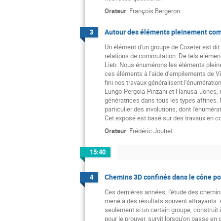
Orateur
:
François Bergeron
Autour des éléments pleinement commu
3
Un élément d'un groupe de Coxeter est di
relations de commutation. De tels élément
Lieb. Nous énumérons les éléments pleinem
ces éléments à l'aide d'empilements de V
fini nos travaux généralisent l'énumératio
Lungo-Pergola-Pinzani et Hanusa-Jones, r
génératrices dans tous les types affines.
particulier des involutions, dont l'énuméra
Cet exposé est basé sur des travaux en col
Orateur
:
Frédéric Jouhet
15:40
Chemins 3D confinés dans le cône pos
4
Ces dernières années, l'étude des chemins
mené à des résultats souvent attrayants. Au
seulement si un certain groupe, construit à
pour le prouver, survit lorsqu'on passe e