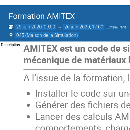
Formation AMITEX
25 juin 2020, 09:00
→
26 juin 2020, 17:00
Europe/Paris
045 (Maison de la Simulation)
AMITEX est un code de s
Description
mécanique de matériaux h
A l’issue de la formation, l
Installer le code sur u
Générer des fichiers 
Lancer des calculs AMI
comportements, chargem