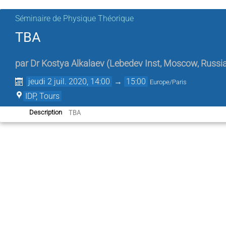
Séminaire de Physique Théorique
TBA
par
Dr
Kostya Alkalaev
(
Lebedev Inst, Moscow, Russi
jeudi 2 juil. 2020, 14:00
→
15:00
Europe/Paris
IDP, Tours
TBA
Description