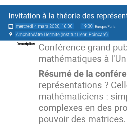
Invitation à la théorie des représe
mercredi 4 mars 2020, 18:00
→
19:30
Europe/Paris
Amphithéâtre Hermite (Institut Henri Poincaré)
Conférence grand pub
Description
mathématiques à l'Uni
Résumé de la confére
représentations ? Cell
mathématiciens : simp
complexes en des prob
pouvoir des matrices.