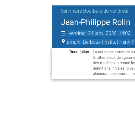
Séminaire Bourbaki du vendredi
Jean-Philippe Rolin 
vendredi 24 janv. 2020, 14:00
amphi. Darboux (Institut Henri P
La notion de structure o
Description
Grothendieck de «géométr
des modèles, a donné lie
définitions initiales, p
plusieurs conjectures im