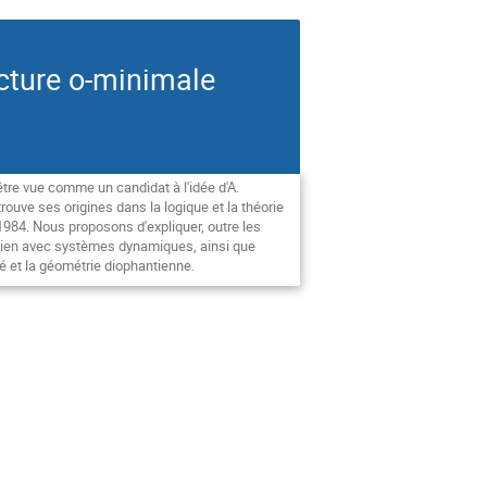
ucture o-minimale
tre vue comme un candidat à l'idée d'A.
uve ses origines dans la logique et la théorie
1984. Nous proposons d'expliquer, outre les
en lien avec systèmes dynamiques, ainsi que
é et la géométrie diophantienne.