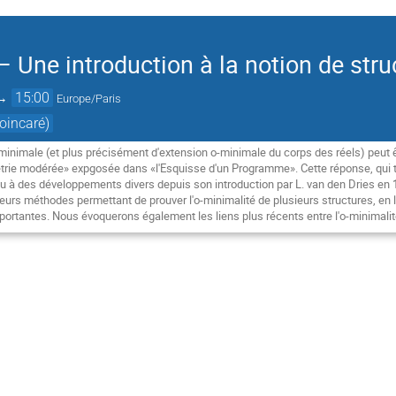
— Une introduction à la notion de str
→
15:00
Europe/Paris
oincaré)
-minimale (et plus précisément d'extension o-minimale du corps des réels) peut ê
ie modérée» expgosée dans «l'Esquisse d'un Programme». Cette réponse, qui tro
u à des développements divers depuis son introduction par L. van den Dries en 
lusieurs méthodes permettant de prouver l'o-minimalité de plusieurs structures, 
portantes. Nous évoquerons également les liens plus récents entre l'o-minimalit