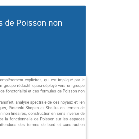
s de Poisson non
omplètement explicites, qui est impliqué par le
un groupe réductif quasi-déployé vers un groupe
pe de fonctorialité et ces formules de Poisson non
ansfert, analyse spectrale de ces noyaux et lien
quet, Piatetski-Shapiro et Shalika en termes de
n non linéaires, construction en sens inverse de
 de la fonctionnelle de Poisson sur les espaces
s attendues des termes de bord et construction