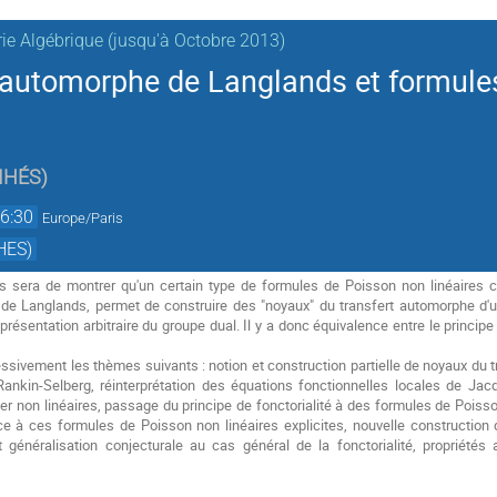
ie Algébrique (jusqu'à Octobre 2013)
 automorphe de Langlands et formule
IHÉS
)
6:30
Europe/Paris
HES)
rs sera de montrer qu'un certain type de formules de Poisson non linéaires c
té de Langlands, permet de construire des "noyaux" du transfert automorphe d'
représentation arbitraire du groupe dual. Il y a donc équivalence entre le princi
sivement les thèmes suivants : notion et construction partielle de noyaux du tr
Rankin-Selberg, réinterprétation des équations fonctionnelles locales de Jac
er non linéaires, passage du principe de fonctorialité à des formules de Poisso
ce à ces formules de Poisson non linéaires explicites, nouvelle construction
t généralisation conjecturale au cas général de la fonctorialité, propriété