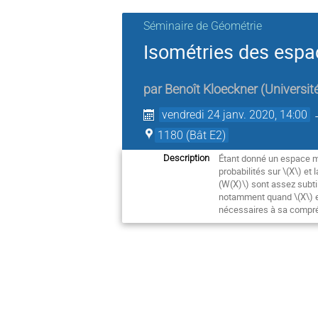
Séminaire de Géométrie
Isométries des espac
par
Benoît Kloeckner
(
Université
vendredi 24 janv. 2020, 14:00
1180 (Bât E2)
Étant donné un espace m
Description
probabilités sur \(X\) et 
(W(X)\) sont assez subti
notamment quand \(X\) es
nécessaires à sa compré