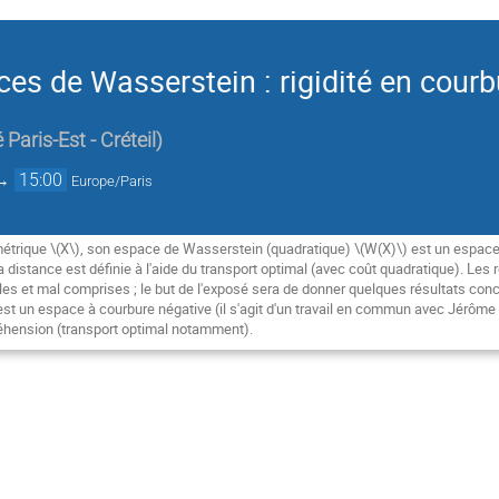
es de Wasserstein : rigidité en courb
 Paris-Est - Créteil
)
→
15:00
Europe/Paris
étrique \(X\), son espace de Wasserstein (quadratique) \(W(X)\) est un espace
la distance est définie à l'aide du transport optimal (avec coût quadratique). Les r
les et mal comprises ; le but de l'exposé sera de donner quelques résultats conc
t un espace à courbure négative (il s'agit d'un travail en commun avec Jérôme B
hension (transport optimal notamment).