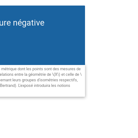
ure négative
 métrique dont les points sont des mesures de
elations entre la géométrie de \(X\) et celle de \
ernant leurs groupes d'isométries respectifs,
ertrand). L'exposé introduira les notions