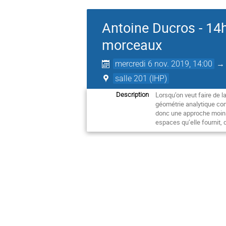
Antoine Ducros - 14h
morceaux
mercredi 6 nov. 2019, 14:00
salle 201 (IHP)
Lorsqu’on veut faire de 
Description
géométrie analytique com
donc une approche moins n
espaces qu’elle fournit,