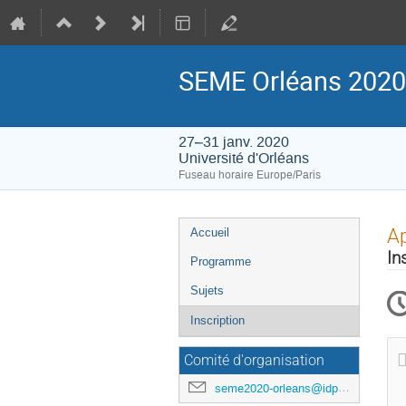
SEME Orléans 2020
27–31 janv. 2020
Université d'Orléans
Fuseau horaire Europe/Paris
Menu
Ap
Accueil
de
In
Programme
l'événement
Sujets
Inscription
Comité d'organisation
seme2020-orleans@idpoisson.fr