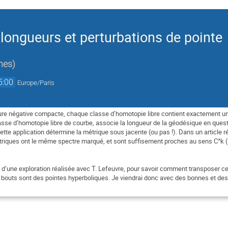
longueurs et perturbations de pointe
nes
)
5:00
Europe/Paris
bure négative compacte, chaque classe d’homotopie
libre contient exactement 
lasse d’homotopie libre de courbe, associe la
longueur de la géodésique en quest
cette application détermine la métrique
sous jacente (ou pas !). Dans un article r
triques ont le même spectre marqué,
et sont suffisement proches au sens C^k (
t d’une exploration réalisée avec T. Lefeuvre,
pour savoir comment transposer ce 
 bouts sont des pointes hyperboliques. Je
viendrai donc avec des bonnes et des