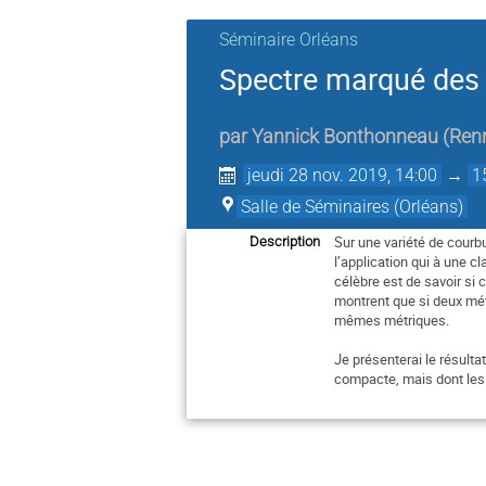
Séminaire Orléans
Spectre marqué des 
par
Yannick Bonthonneau
(
Ren
jeudi 28 nov. 2019, 14:00
→
1
Salle de Séminaires (Orléans)
Sur une variété de cour
Description
l’application qui à une c
célèbre est de savoir si 
montrent que si deux mé
mêmes métriques.
Je présenterai le résulta
compacte, mais dont les