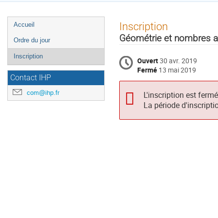
Menu
Inscription
Accueil
de
Géométrie et nombres au
Ordre du jour
l'événement
Inscription
Ouvert
30 avr. 2019
Fermé
13 mai 2019
Contact IHP
com@ihp.fr
L'inscription est ferm
La période d'inscripti