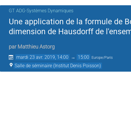
GT ADG-Systèmes Dynamiques
Une application de la formule de Bo
dimension de Hausdorff de l'ensem
par
Matthieu Astorg
mardi 23 avr. 2019, 14:00
→
15:00
Europe/Paris
Salle de séminaire (Institut Denis Poisson)