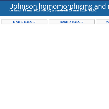
Johnson homomorphisms and rel
de
lundi 13 mai 2019 (09:00)
à
vendredi 17 mai 2019 (18:00)
lundi 13 mai 2019
mardi 14 mai 2019
me