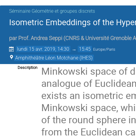
Séminaire Géométrie et groupes discrets
Isometric Embeddings of the Hype
par
Prof.
Andrea Seppi
(
CNRS & Université Grenoble A
lundi 15 avr. 2019, 14:30
→
15:45
Europe/Paris
Amphithéâtre Léon Motchane (IHES)
Minkowski space of d
Description
analogue of Euclidean 
exists an isometric e
Minkowski space, whi
of the round sphere i
from the Euclidean ca