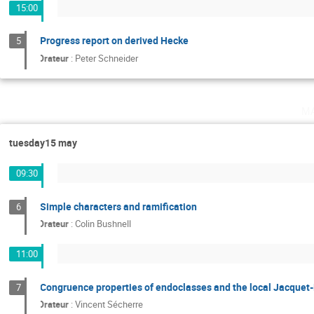
15:00
Progress report on derived Hecke
5
Orateur
:
Peter Schneider
m
tuesday15 may
09:30
Simple characters and ramification
6
Orateur
:
Colin Bushnell
11:00
Congruence properties of endoclasses and the local Jacque
7
Orateur
:
Vincent Sécherre