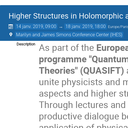
Higher Structures in Holomorphic 
14 janv. 2019, 09:00
→
18 janv. 2019, 18:00
Europe/Pari
Marilyn and James Simons Conference Center (IHES)
As part of the
Europea
Description
programme "Quantum A
Theories" (QUASIFT)
unite physicists and 
aspects and higher st
Through lectures and 
productive dialogue b
application of physic