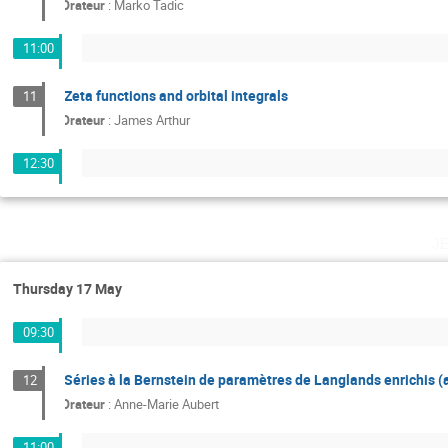
Orateur
:
Marko Tadic
11:00
Zeta functions and orbital integrals
11
Orateur
:
James Arthur
12:30
j
Thursday 17 May
09:30
Séries à la Bernstein de paramètres de Langlands enrichis
12
Orateur
:
Anne-Marie Aubert
11:00