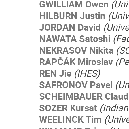
GWILLIAM Owen
(Uni
HILBURN Justin
(Univ
JORDAN David
(Unive
NAWATA Satoshi
(Fad
NEKRASOV Nikita
(SC
RAPČÁK Miroslav
(Pe
REN Jie
(IHES)
SAFRONOV Pavel
(Un
SCHEIMBAUER Claud
SOZER Kursat
(Indian
WEELINCK Tim
(Unive