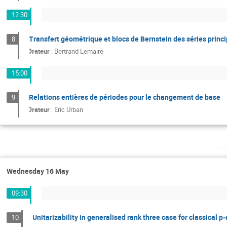
12:30
Transfert géométrique et blocs de Bernstein des séries princ
8
Orateur
:
Bertrand Lemaire
15:00
Relations entières de périodes pour le changement de base
9
Orateur
:
Eric Urban
m
Wednesday 16 May
09:30
Unitarizability in generalised rank three case for classical p
10