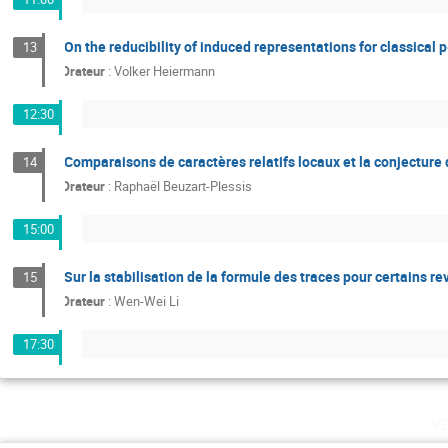
On the reducibility of induced representations for classical 
13
Orateur
:
Volker Heiermann
12:30
Comparaisons de caractères relatifs locaux et la conjecture d
14
Orateur
:
Raphaël Beuzart-Plessis
15:00
Sur la stabilisation de la formule des traces pour certains
15
Orateur
:
Wen-Wei Li
17:30
v