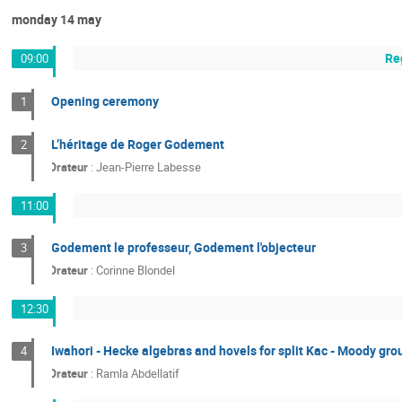
monday 14 may
Re
09:00
Opening ceremony
1
L’héritage de Roger Godement
2
Orateur
:
Jean-Pierre Labesse
11:00
Godement le professeur, Godement l'objecteur
3
Orateur
:
Corinne Blondel
12:30
Iwahori - Hecke algebras and hovels for split Kac - Moody gro
4
Orateur
:
Ramla Abdellatif