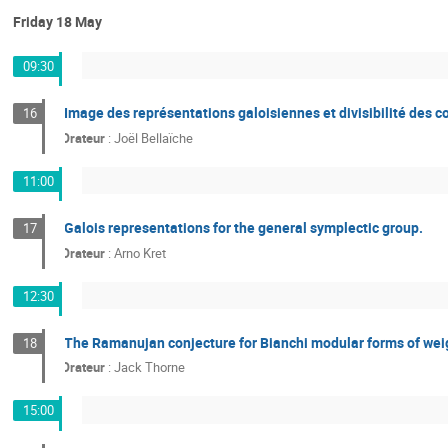
Friday 18 May
09:30
Image des représentations galoisiennes et divisibilité des 
16
Orateur
:
Joël Bellaïche
11:00
Galois representations for the general symplectic group.
17
Orateur
:
Arno Kret
12:30
The Ramanujan conjecture for Bianchi modular forms of wei
18
Orateur
:
Jack Thorne
15:00