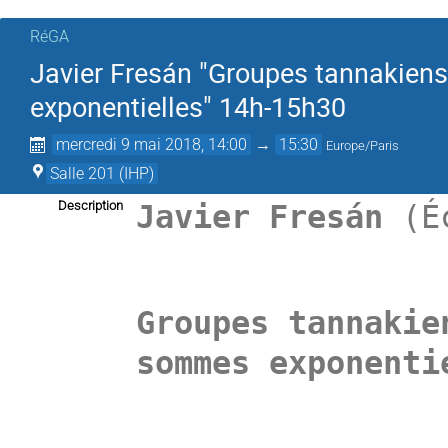
RéGA
Javier Fresán "Groupes tannakiens
exponentielles" 14h-15h30
mercredi 9 mai 2018, 14:00
→
15:30
Europe/Paris
Salle 201 (IHP)
Description
Javier Fres
á
n
(Éc
Groupes tannakie
sommes exponenti