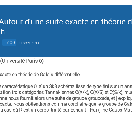
utour d’une suite exacte en théorie d
7h
→
17:00
Europe/Paris
(Université Paris 6)
n
xacte en théorie de Galois différentielle.
e caractéristique 0, X un $k$ schéma lisse de type fini sur un a
uation trois catégories Tannakiennes C(X/k), C(X/S) et C(S/k), m
nne nous fournit alors une suite de groupe-groupoïde, et j’expli
 exacte. Nous obtiendrons comme corollaire que le groupe de Galoi
 du cas où R est un corps, traité par Esnault - Hai (The Gauss-M
m