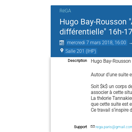
RéGA
Hugo Bay-Rousson "A
différentielle" 16h-1
mercredi 7 mars 2018, 16:00
Salle 201 (IHP)
Description
Hugo Bay-Rousso
Autour d’une suite e
Soit $k$ un corps d
associer à cette sit
La théorie Tannakie
que cette suite est
Ce travail s’inspire
Support
rega.paris@gmail.co