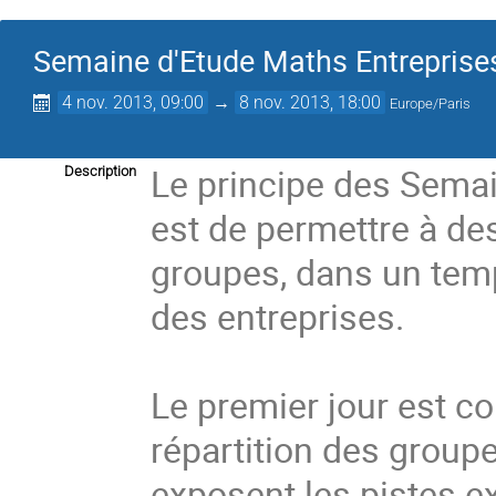
Semaine d'Etude Maths Entreprise
4 nov. 2013, 09:00
→
8 nov. 2013, 18:00
Europe/Paris
Le principe des Semai
Description
est de permettre à des 
groupes, dans un temp
des entreprises.

Le premier jour est co
répartition des groupes
exposent les pistes e