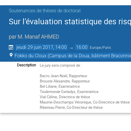
Soutenances de thèses de doctorat
Sur l’évaluation statistique des ri
par
M.
Manaf AHMED
jeudi 29 juin 2017, 14:00
→
16:00
Europe/Paris
Fokko du Cloux (Campus de la Doua, bâtiment Braconnie
Le jury sera composé de :

Description
Bacro Jean-Noël, Rapporteur

Brouste Alexandre, Rapporteur

Bel Liliane, Examinatrice

Toulemonde Gwladys, Examinatrice

Vial Céline, Directrice de thèse

Maume-Deschamps Véronique, Co-Directrice de thèse

Ribereau Pierre, Co-Directeur de thèse