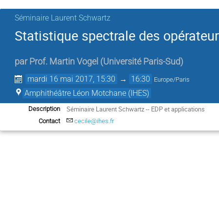
Séminaire Laurent Schwartz
Statistique spectrale des opérateur
par
Prof.
Martin Vogel
(
Université Paris-Sud
)
mardi 16 mai 2017, 15:30
→
16:30
Europe/Paris
Amphithéâtre Léon Motchane (IHES)
Séminaire Laurent Schwartz -- EDP et applications
Description
Contact
cecile@ihes.fr