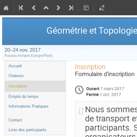
Géométrie et Topologi
20–24 nov. 2017
Fuseau horaire Europe/Paris
Menu
Inscription
Accueil
de
Formulaire d'inscription
Orateurs
l'événement
Inscription
Ouvert
7 mars 2017
Fermé
1 oct. 2017
Emploi du temps
Nous sommes e
Informations Pratiques
de transport e
Contact
participants. 
Liste des participants
organisateurs