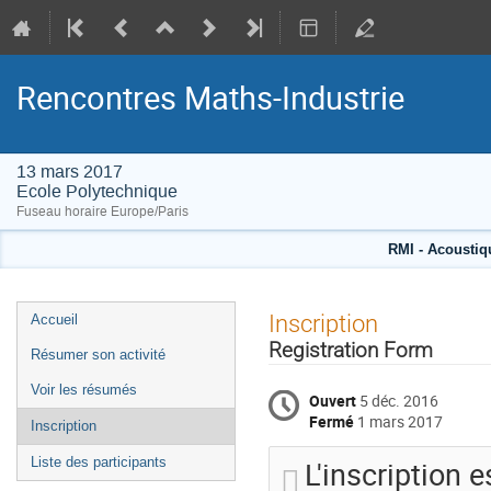
Rencontres Maths-Industrie
13 mars 2017
Ecole Polytechnique
Fuseau horaire Europe/Paris
RMI - Acoustiq
Menu
Inscription
Accueil
de
Registration Form
Résumer son activité
l'événement
Voir les résumés
Ouvert
5 déc. 2016
Fermé
1 mars 2017
Inscription
L'inscription e
Liste des participants