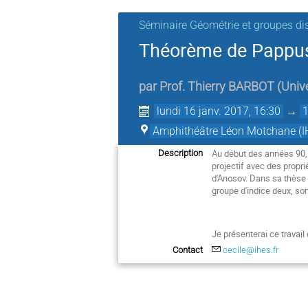
Séminaire Géométrie et groupes di
Théorème de Pappus 
par
Prof.
Thierry BARBOT
(
Univ
lundi 16 janv. 2017, 16:30
→
Amphithéâtre Léon Motchane (I
Au début des années 90, 
Description
projectif avec des propr
d'Anosov. Dans sa thèse (
groupe d'indice deux, son
Je présenterai ce travai
Contact
cecile@ihes.fr