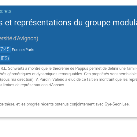
screts
et représentations du groupe modul
ersité d'Avignon
)
17:45
Europe/Paris
HES)
R.E. Schwartz a montré que le théorème de Pappus permet de définir une famille
iétés géométriques et dynamiques remarquables. Ces propriétés sont semblables 
sous ma direction), V. Pardini Valerio a élucidé ce fait en montrant que les rep
t limites de représentations d'Anosov.
l de thèse, et les progrès récents obtenus conjointement avec Gye-Seon Lee.