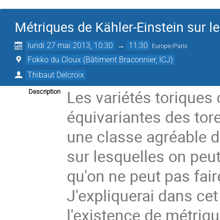
Métriques de Kähler-Einstein sur l
lundi 27 mai 2013, 10:30
→
11:30
Europe/Paris
Fokko du Cloux (Bâtiment Braconnier, ICJ)
Thibaut Delcroix
Les variétés toriques
Description
équivariantes des tore
une classe agréable d
sur lesquelles on peut
qu'on ne peut pas fair
J'expliquerai dans ce
l'existence de métriqu