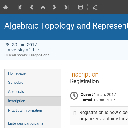
Algebraic Topology and Represen
26–30 juin 2017
University of Lille
Fuseau horaire Europe/Paris
Menu
Inscription
Homepage
de
Registration
Schedule
l'événement
Abstracts
Ouvert
1 mars 2017
Fermé
15 mai 2017
Inscription
Practical information
Registration is now clos
organizers: antoine.touz
Liste des participants