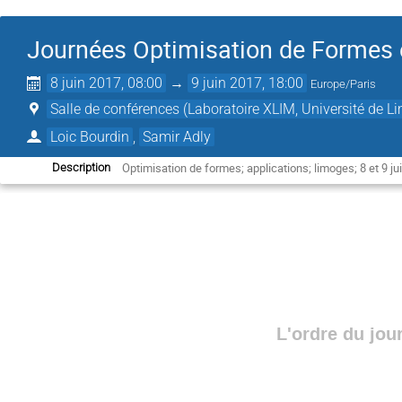
Journées Optimisation de Formes 
8 juin 2017, 08:00
→
9 juin 2017, 18:00
Europe/Paris
Salle de conférences (Laboratoire XLIM, Université de L
Loic Bourdin
,
Samir Adly
Optimisation de formes; applications; limoges; 8 et 9 j
Description
L'ordre du jou