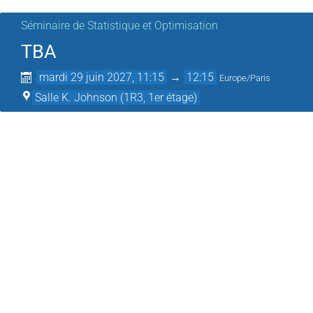
Séminaire de Statistique et Optimisation
TBA
mardi 29 juin 2027, 11:15
→
12:15
Europe/Paris
Salle K. Johnson (1R3, 1er étage)