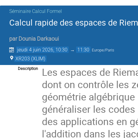
Séminaire Calcul Formel
Calcul rapide des espaces de Rie
par
Dounia Darkaoui
jeudi 4 juin 2026, 10:30
→
11:30
Europe/Paris
XR203 (XLIM)
Les espaces de Riema
Description
dont on contrôle les z
géométrie algébrique 
généraliser les codes
des applications en g
l'addition dans les j