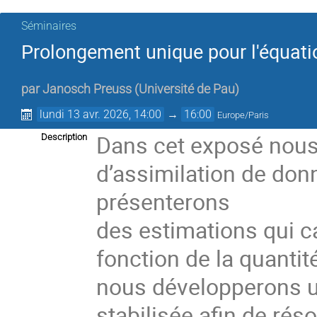
Séminaires
Prolongement unique pour l'équatio
par
Janosch Preuss
(
Université de Pau
)
lundi 13 avr. 2026, 14:00
→
16:00
Europe/Paris
Dans cet exposé nou
Description
d’assimilation de don
présenterons
des estimations qui ca
fonction de la quanti
nous développerons u
stabilisée afin de ré