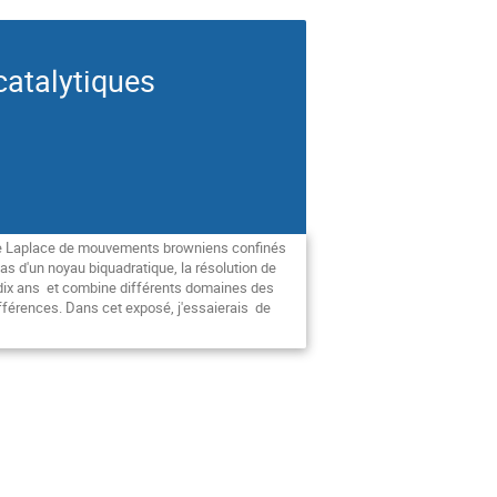
catalytiques
 de Laplace de mouvements browniens confinés
as d'un noyau biquadratique, la résolution de
 dix ans et combine différents domaines des
fférences. Dans cet exposé, j'essaierais de