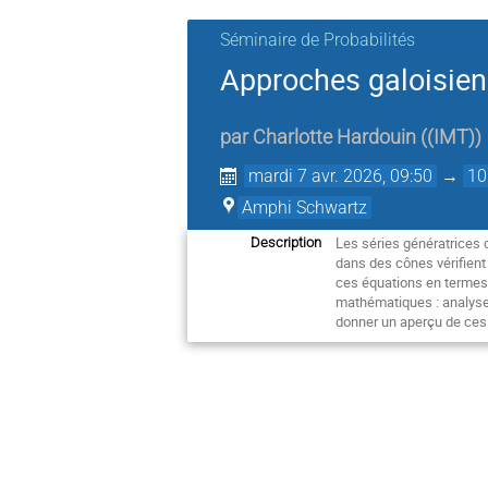
Séminaire de Probabilités
Approches galoisien
par
Charlotte Hardouin
(
(IMT)
)
mardi 7 avr. 2026, 09:50
→
10
Amphi Schwartz
Les séries génératrices
Description
dans des cônes vérifient 
ces équations en termes
mathématiques : analyse 
donner un aperçu de ces 