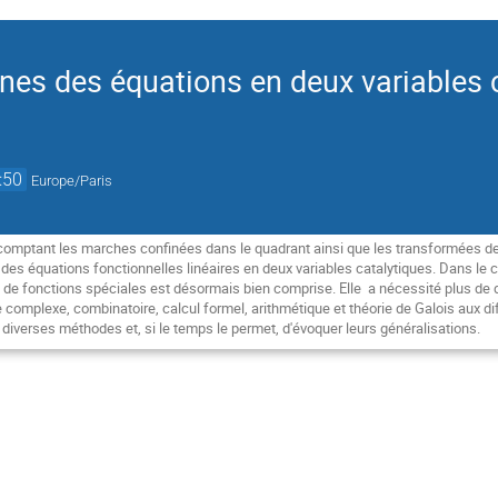
nes des équations en deux variables 
:50
Europe/Paris
 comptant les marches confinées dans le quadrant ainsi que les transformées
des équations fonctionnelles linéaires en deux variables catalytiques. Dans le c
 de fonctions spéciales est désormais bien comprise. Elle a nécessité plus de
complexe, combinatoire, calcul formel, arithmétique et théorie de Galois aux di
diverses méthodes et, si le temps le permet, d'évoquer leurs généralisations.