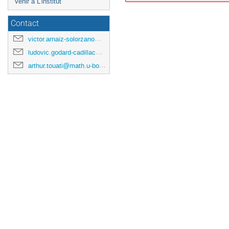
Venir à L'institut
Contact
victor.arnaiz-solorzano@u-bordeaux.fr
ludovic.godard-cadillac@math.u-bordeaux.fr
arthur.touati@math.u-bordeaux.fr