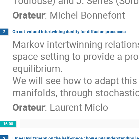
Toulouse) and J. Serres (Sorb
Orateur
:
Michel Bonnefont
On set-valued intertwining duality for diffusion processes
2
Markov intertwinning relations
space setting to provide a pr
equilibrium.
We will see how to adapt thi
manifolds, through stochasti
Orateur
:
Laurent Miclo
16:00
Linear Boltzmann on the half-space : how a misunderstanding le
3