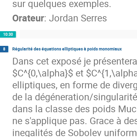
sur quelques exemples.
Orateur
:
Jordan Serres
10:30
Régularité des équations elliptiques à poids monomiaux
8
Dans cet exposé je présentera
$C^{0,\alpha}$ et $C^{1,\alph
elliptiques, en forme de div
de la dégéneration/singularit
dans la classe des poids Muc
ne s'applique pas. Grace à de
inegalités de Sobolev unifor