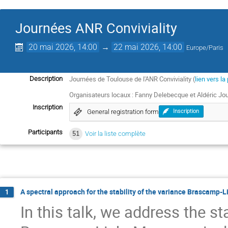
Journées ANR Conviviality
20 mai 2026, 14:00
→
22 mai 2026, 14:00
Europe/Paris
Journées de Toulouse de l'ANR Conviviality (
lien vers la
Description
Organisateurs locaux : Fanny Delebecque et Aldéric Jou
Inscription
General registration form
Inscription
Participants
51
Voir la liste complète
A spectral approach for the stability of the variance Brascamp-L
1
In this talk, we address the st