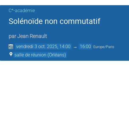
C*-académie
Solénoïde non commutatif
par
Jean Renault
vendredi 3 oct. 2025, 14:00
→
16:00
Europe/Paris
salle de réunion (Orléans)