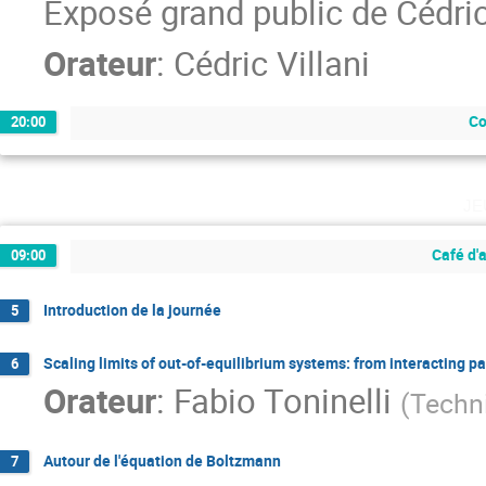
Exposé grand public de Cédric
Orateur
:
Cédric Villani
Co
20:00
je
Café d'
09:00
Introduction de la journée
5
Scaling limits of out-of-equilibrium systems: from interacting pa
6
Orateur
:
Fabio Toninelli
(
Techni
Autour de l'équation de Boltzmann
7