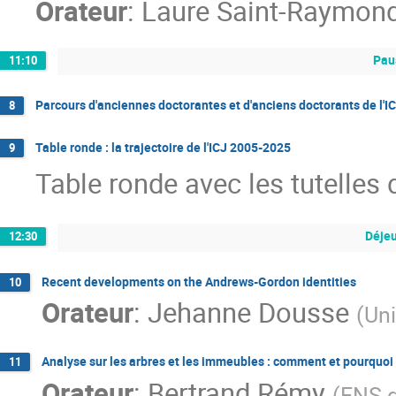
Orateur
:
Laure Saint-Raymon
Pau
11:10
Parcours d'anciennes doctorantes et d'anciens doctorants de l'I
8
Table ronde : la trajectoire de l'ICJ 2005-2025
9
Table ronde avec les tutelles 
Déje
12:30
Recent developments on the Andrews-Gordon identities
10
Orateur
:
Jehanne Dousse
(
Uni
Analyse sur les arbres et les immeubles : comment et pourquoi
11
Orateur
:
Bertrand Rémy
(
ENS d