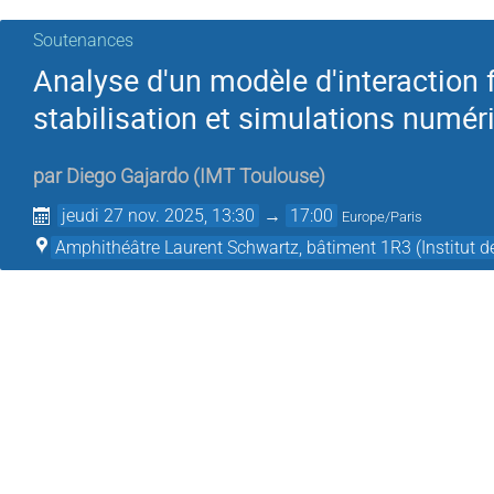
Soutenances
Analyse d'un modèle d'interaction f
stabilisation et simulations numér
par
Diego Gajardo
(
IMT Toulouse
)
jeudi 27 nov. 2025, 13:30
→
17:00
Europe/Paris
Amphithéâtre Laurent Schwartz, bâtiment 1R3 (Institut