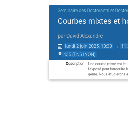
Séminaire des Doctorants et Docto
Courbes mixtes et h
par
David Alexandre
lundi 2 juin 2025, 10:30
→
11:
435 (ENS LYON)
Une courbe mixte est le 
Description
l'exposé pour introduire 
genre. Nous étudierons e