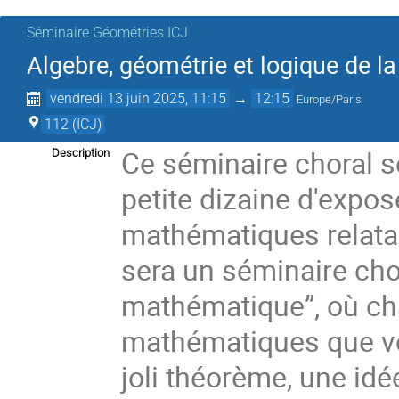
Séminaire Géométries ICJ
Algebre, géométrie et logique de la
vendredi 13 juin 2025, 11:15
→
12:15
Europe/Paris
112 (ICJ)
Ce séminaire choral s
Description
petite dizaine d'expos
mathématiques relatan
sera un séminaire chor
mathématique”, où cha
mathématiques que vou
joli théorème, une idé