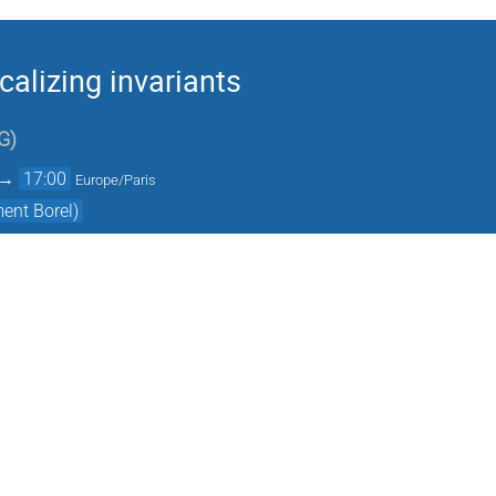
calizing invariants
G
)
→
17:00
Europe/Paris
ment Borel)