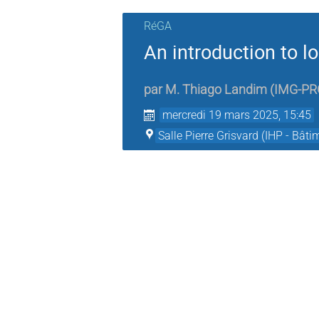
RéGA
An introduction to lo
par
M.
Thiago Landim
(
IMG-PR
mercredi 19 mars 2025, 15:45
Salle ​Pierre Grisvard (IHP - Bâti