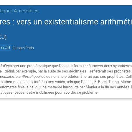
iques Accessibles
s : vers un existentialisme arithmét
CJ
)
16:00
Europe/Paris
if d’explorer une problématique que l’on peut formuler à travers deux hypothèse
e—défini, par exemple, par la suite de ses décimales— refléterait ses propriété
tentialisme arithmétique
, où ce nom ne prédéterminerait pas ses propriétés. Celle
 mathématiciens aux intérêts très variés, tels que Pascal, É. Borel, Turing, Mors
utomates finis, ainsi qu’une méthode introduite par Mahler à la fin des années 
lytiques, peuvent être mobilisées pour aborder ce problème.