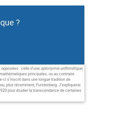
ique ?
s opposées : celle d’une
aptonymie arithmétique
,
s mathématiques principales, ou au contraire
-ci s’inscrit dans une longue tradition de
e ou, plus récemment, Furstenberg. J’expliquerai
1920 pour étudier la transcendance de certaines