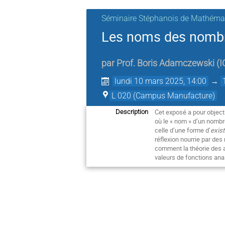
Séminaire Stéphanois de Mathémat
Les noms des nombre
par
Prof.
Boris Adamczewski
(
I
lundi 10 mars 2025, 14:00
→
L 020 (Campus Manufacture)
Cet exposé a pour object
Description
où le « nom » d’un nombr
celle d’une forme d’
exis
réflexion nourrie par des
comment la théorie des a
valeurs de fonctions ana