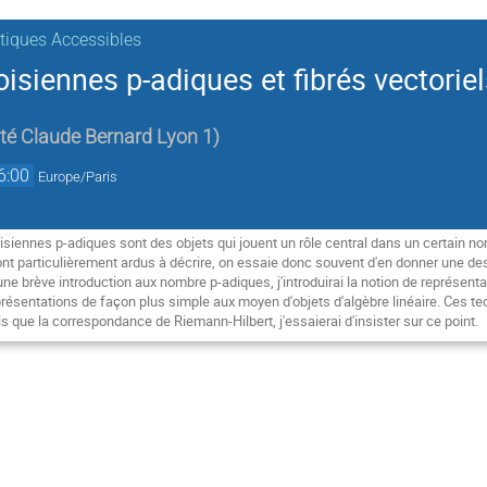
iques Accessibles
isiennes p-adiques et fibrés vectoriel
ité Claude Bernard Lyon 1
)
6:00
Europe/Paris
isiennes p-adiques sont des objets qui jouent un rôle central dans un certain 
ont particulièrement ardus à décrire, on essaie donc souvent d'en donner une desc
e brève introduction aux nombre p-adiques, j'introduirai la notion de représentat
ésentations de façon plus simple aux moyen d'objets d'algèbre linéaire. Ces te
 que la correspondance de Riemann-Hilbert, j'essaierai d'insister sur ce point.