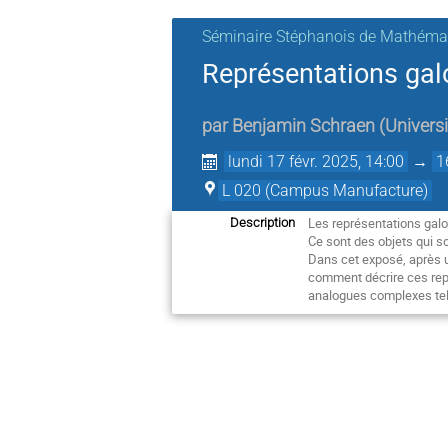
Séminaire Stéphanois de Mathémat
Représentations galo
par
Benjamin Schraen
(
Univers
lundi 17 févr. 2025, 14:00
→
1
L 020 (Campus Manufacture)
Les représentations galo
Description
Ce sont des objets qui s
Dans cet exposé, après un
comment décrire ces repr
analogues complexes tels