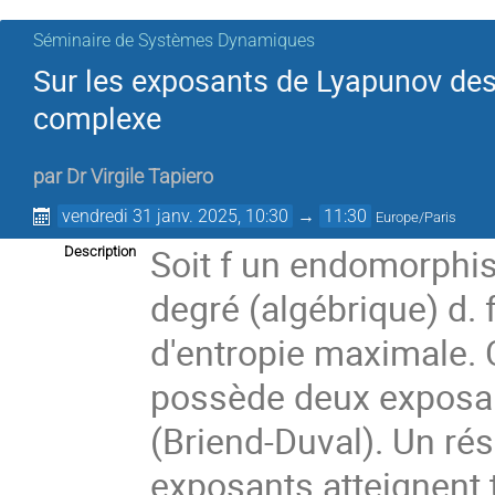
Séminaire de Systèmes Dynamiques
Sur les exposants de Lyapunov de
complexe
par
Dr
Virgile Tapiero
vendredi 31 janv. 2025, 10:30
→
11:30
Europe/Paris
Soit f un endomorphi
Description
degré (algébrique) d.
d'entropie maximale. 
possède deux exposan
(Briend-Duval). Un rés
exposants atteignent t