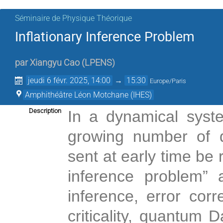
Séminaire de Physique Théorique
Inflationary Inference Problem
par
Xiangyu Cao
(
LPENS
)
jeudi 6 févr. 2025, 14:00
→
15:30
Europe/Paris
Amphithéâtre Léon Motchane (IHES)
Description
In a dynamical syste
growing number of d
sent at early time be r
inference problem” ar
inference, error cor
criticality, quantum 