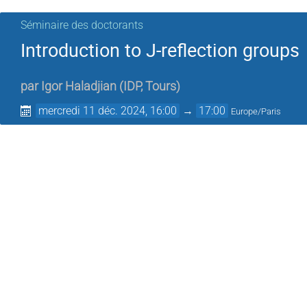
Séminaire des doctorants
Introduction to J-reflection groups
par
Igor Haladjian
(
IDP, Tours
)
mercredi 11 déc. 2024, 16:00
→
17:00
Europe/Paris