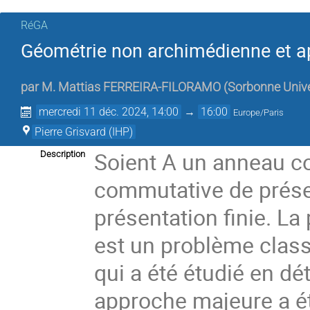
RéGA
Géométrie non archimédienne et a
par
M.
Mattias FERREIRA-FILORAMO
(
Sorbonne Unive
mercredi 11 déc. 2024, 14:00
→
16:00
Europe/Paris
Pierre Grisvard (IHP)
Soient A un anneau c
Description
commutative de prése
présentation finie. La
est un problème class
qui a été étudié en dé
approche majeure a é