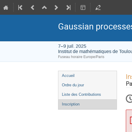
Gaussian processes
7–9 juil. 2025
Institut de mathématiques de Toulo
Fuseau horaire Europe/Paris
Menu
In
Accueil
de
Pa
Ordre du jour
l'événement
Liste des Contributions
Inscription