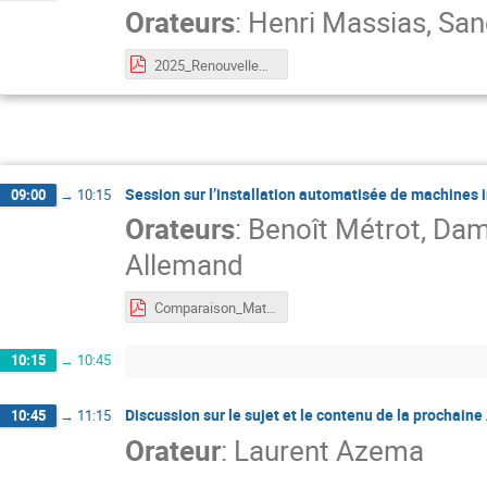
Orateurs
:
Henri Massias
,
San
2025_Renouvellement_journees_Mathrice_Limoges.pdf
Session sur l’installation automatisée de machines 
09:00
→
10:15
Orateurs
:
Benoît Métrot
,
Dam
Allemand
Comparaison_Mathrice_deploiement__PC-1.pdf
10:15
→
10:45
Discussion sur le sujet et le contenu de la prochain
10:45
→
11:15
Orateur
:
Laurent Azema