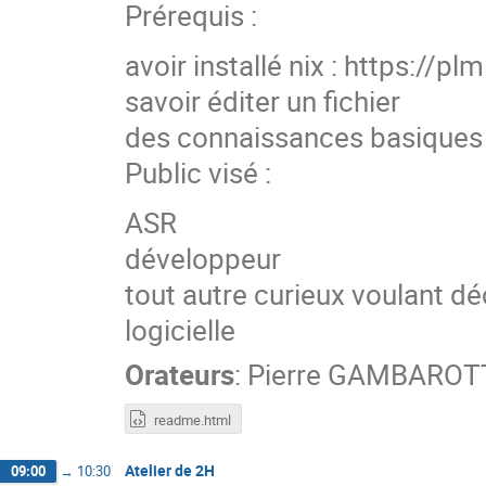
Prérequis :
avoir installé nix : https://p
savoir éditer un fichier
des connaissances basiques
Public visé :
ASR
développeur
tout autre curieux voulant dé
logicielle
Orateurs
:
Pierre GAMBAROT
readme.html
Atelier de 2H
09:00
→
10:30