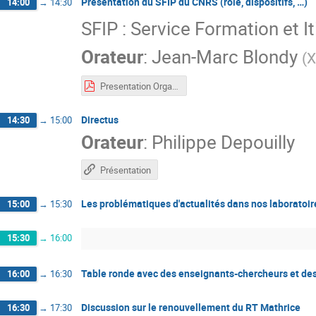
Présentation du SFIP du CNRS (rôle, dispositifs, …)
14:00
→
14:30
SFIP : Service Formation et I
Orateur
:
Jean-Marc Blondy
(
X
Presentation Organisation de la formation_Mai 2025.pdf
Directus
14:30
→
15:00
Orateur
:
Philippe Depouilly
Présentation
Les problématiques d'actualités dans nos laboratoires
15:00
→
15:30
15:30
→
16:00
Table ronde avec des enseignants-chercheurs et de
16:00
→
16:30
Discussion sur le renouvellement du RT Mathrice
16:30
→
17:30