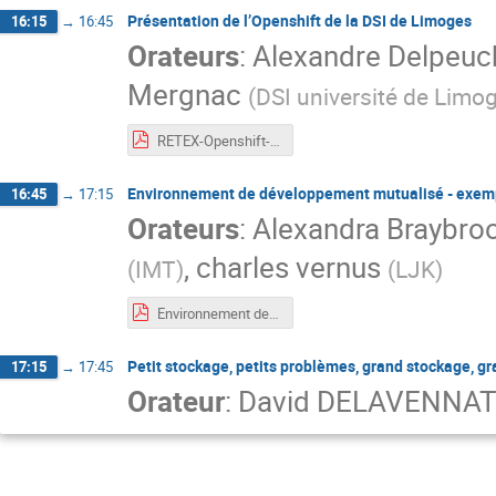
Présentation de l’Openshift de la DSI de Limoges
16:15
→
16:45
Orateurs
:
Alexandre Delpeuc
Mergnac
(
DSI université de Limo
RETEX-Openshift-Univ-Limoges-Mathrice.pdf
Environnement de développement mutualisé - exemp
16:45
→
17:15
Orateurs
:
Alexandra Braybro
,
charles vernus
(
IMT
)
(
LJK
)
Environnement de développement mutualisé.pdf
Petit stockage, petits problèmes, grand stockage, 
17:15
→
17:45
Orateur
:
David DELAVENNA