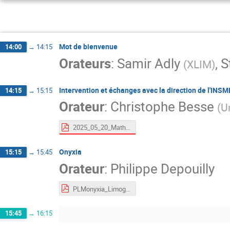
Mot de bienvenue
14:00
→
14:15
Orateurs
:
Samir Adly
,
S
(
XLIM
)
Intervention et échanges avec la direction de l'INSM
14:15
→
15:15
Orateur
:
Christophe Besse
(
U
2025_05_20_Mathrice.pdf
Onyxia
15:15
→
15:45
Orateur
:
Philippe Depouilly
PLMonyxia_Limoges_2025.pdf
15:45
→
16:15