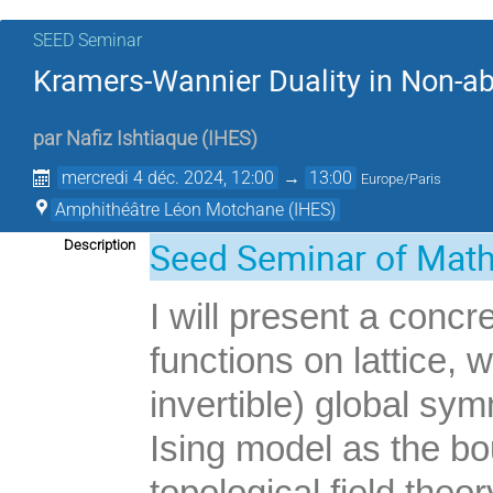
SEED Seminar
Kramers-Wannier Duality in Non-a
par
Nafiz Ishtiaque
(
IHES
)
mercredi 4 déc. 2024, 12:00
→
13:00
Europe/Paris
Amphithéâtre Léon Motchane (IHES)
Seed Seminar of Mat
Description
I will present a concre
functions on lattice, 
invertible) global sym
Ising model as the b
topological field the